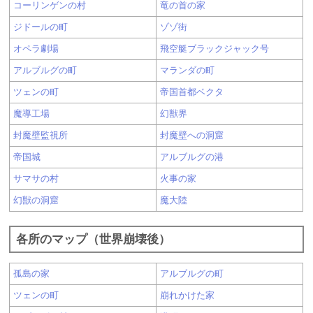
コーリンゲンの村
竜の首の家
ジドールの町
ゾゾ街
オペラ劇場
飛空艇ブラックジャック号
アルブルグの町
マランダの町
ツェンの町
帝国首都ベクタ
魔導工場
幻獣界
封魔壁監視所
封魔壁への洞窟
帝国城
アルブルグの港
サマサの村
火事の家
幻獣の洞窟
魔大陸
各所のマップ（世界崩壊後）
孤島の家
アルブルグの町
ツェンの町
崩れかけた家