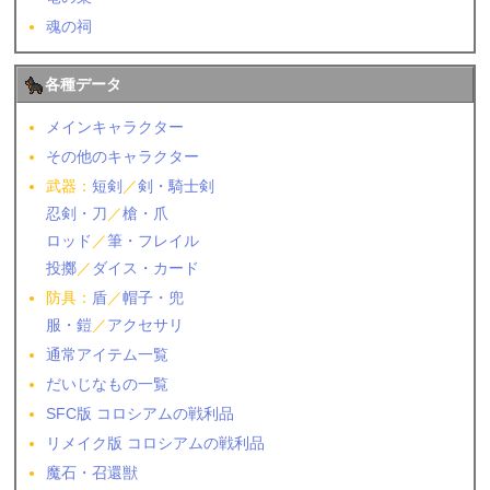
魂の祠
各種データ
メインキャラクター
その他のキャラクター
武器：
短剣
／
剣・騎士剣
忍剣・刀
／
槍・爪
ロッド
／
筆・フレイル
投擲
／
ダイス・カード
防具：
盾
／
帽子・兜
服・鎧
／
アクセサリ
通常アイテム一覧
だいじなもの一覧
SFC版 コロシアムの戦利品
リメイク版 コロシアムの戦利品
魔石・召還獣