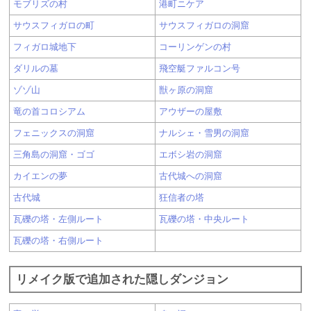
モブリズの村
港町ニケア
サウスフィガロの町
サウスフィガロの洞窟
フィガロ城地下
コーリンゲンの村
ダリルの墓
飛空艇ファルコン号
ゾゾ山
獣ヶ原の洞窟
竜の首コロシアム
アウザーの屋敷
フェニックスの洞窟
ナルシェ・雪男の洞窟
三角島の洞窟・ゴゴ
エボシ岩の洞窟
カイエンの夢
古代城への洞窟
古代城
狂信者の塔
瓦礫の塔・左側ルート
瓦礫の塔・中央ルート
瓦礫の塔・右側ルート
リメイク版で追加された隠しダンジョン