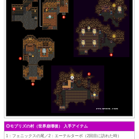
◎モブリズの村（世界崩壊後） 入手アイテム
1：フェニックスの尾／2：エーテルターボ（2回目に訪れた時）