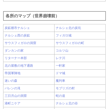
各所のマップ（世界崩壊前）
炭鉱都市ナルシェ
ナルシェ北の炭坑
ナルシェ西の炭鉱
フィガロ城
サウスフィガロの洞窟
サウスフィガロの町
ダンカンの家
コルツ山
リターナー本部
レテ川
北の屋敷の地下通路
一軒家
帝国軍陣地
ドマ城
迷いの森
魔列車
バレンの滝
モブリズの村
三日月山の洞窟
蛇の道
港町ニケア
ナルシェ北の谷