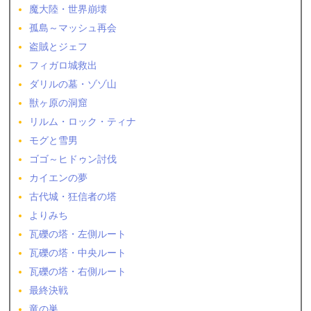
魔大陸・世界崩壊
孤島～マッシュ再会
盗賊とジェフ
フィガロ城救出
ダリルの墓・ゾゾ山
獣ヶ原の洞窟
リルム・ロック・ティナ
モグと雪男
ゴゴ～ヒドゥン討伐
カイエンの夢
古代城・狂信者の塔
よりみち
瓦礫の塔・左側ルート
瓦礫の塔・中央ルート
瓦礫の塔・右側ルート
最終決戦
竜の巣