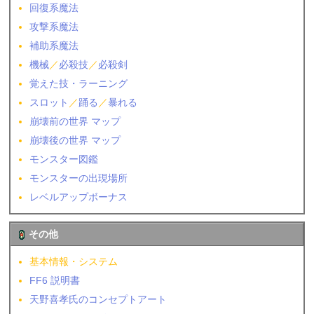
回復系魔法
攻撃系魔法
補助系魔法
機械
／
必殺技
／
必殺剣
覚えた技・ラーニング
スロット
／
踊る
／
暴れる
崩壊前の世界 マップ
崩壊後の世界 マップ
モンスター図鑑
モンスターの出現場所
レベルアップボーナス
その他
基本情報・システム
FF6 説明書
天野喜孝氏のコンセプトアート