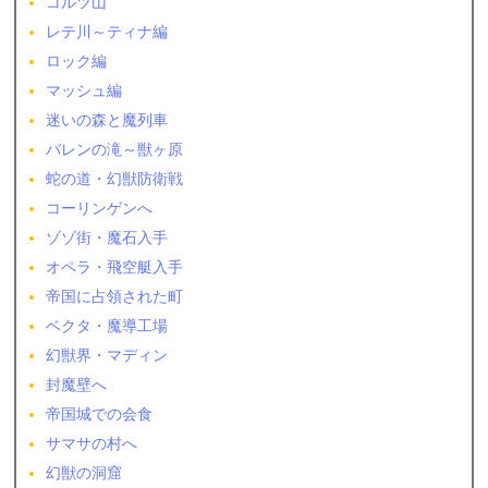
コルツ山
レテ川～ティナ編
ロック編
マッシュ編
迷いの森と魔列車
バレンの滝～獣ヶ原
蛇の道・幻獣防衛戦
コーリンゲンへ
ゾゾ街・魔石入手
オペラ・飛空艇入手
帝国に占領された町
ベクタ・魔導工場
幻獣界・マディン
封魔壁へ
帝国城での会食
サマサの村へ
幻獣の洞窟