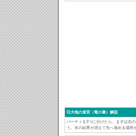
◎大地の迷宮（竜の巣）解説
パーティを3つに分けたら、まずは右
う。氷の結界が消えて先へ進める場所