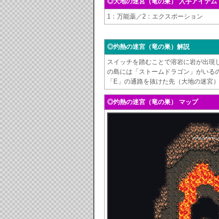
◎大地の迷宮（竜の巣） 入手アイテム
1：万能薬／2：エクスポーション
◎灼熱の迷宮（竜の巣）解説
スイッチを踏むことで溶岩に岩が出現
の島には「ストームドラゴン」がいる
「E」の通路を抜けた先（大地の迷宮
◎灼熱の迷宮（竜の巣） マップ