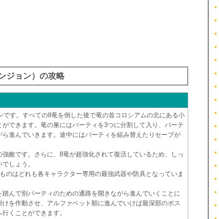
ンジョン）の攻略
ンです。すべての8竜を倒した後で竜の首コロシアムの北にある小
とができます。竜の巣にはパーティを3つに分割して入り、パーテ
がら進んでいきます。途中にはパーティを組み替えたりセーブが
の強敵です。さらに、8竜が超強化されて復活しているため、しっ
いでしょう。
るものはどれも各キャラクター専用の最強武器や防具となっていま
。
を踏んで別パーティのための通路を開きながら進んでいくことに
掛けを作動させ、アルファベット順に進んでいけば最深部のボス
へ行くことができます。