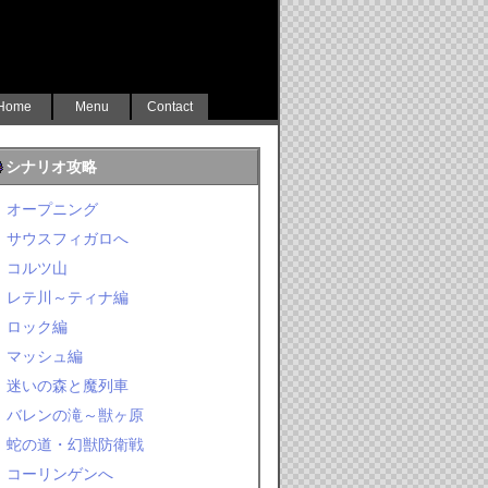
Home
Menu
Contact
シナリオ攻略
オープニング
サウスフィガロへ
コルツ山
レテ川～ティナ編
ロック編
マッシュ編
迷いの森と魔列車
バレンの滝～獣ヶ原
蛇の道・幻獣防衛戦
コーリンゲンへ