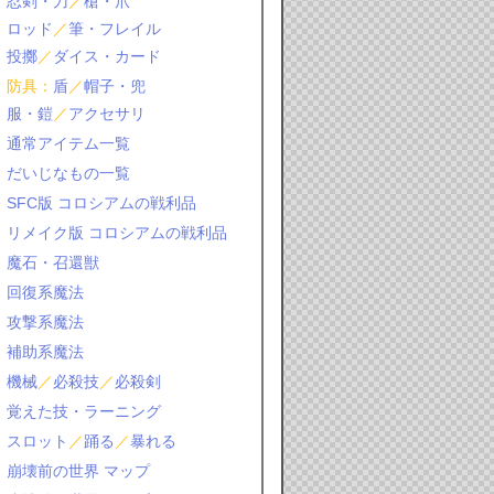
忍剣・刀
／
槍・爪
ロッド
／
筆・フレイル
投擲
／
ダイス・カード
防具：
盾
／
帽子・兜
服・鎧
／
アクセサリ
通常アイテム一覧
だいじなもの一覧
SFC版 コロシアムの戦利品
リメイク版 コロシアムの戦利品
魔石・召還獣
回復系魔法
攻撃系魔法
補助系魔法
機械
／
必殺技
／
必殺剣
覚えた技・ラーニング
スロット
／
踊る
／
暴れる
崩壊前の世界 マップ