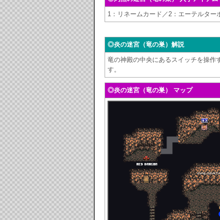
1：リネームカード／2：エーテルター
◎炎の迷宮（竜の巣）解説
竜の神殿の中央にあるスイッチを操作
す。
◎炎の迷宮（竜の巣） マップ