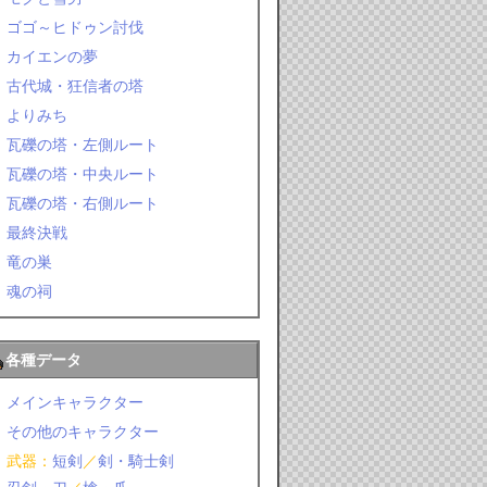
ゴゴ～ヒドゥン討伐
カイエンの夢
古代城・狂信者の塔
よりみち
瓦礫の塔・左側ルート
瓦礫の塔・中央ルート
瓦礫の塔・右側ルート
最終決戦
竜の巣
魂の祠
各種データ
メインキャラクター
その他のキャラクター
武器：
短剣
／
剣・騎士剣