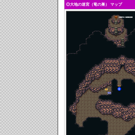
◎大地の迷宮（竜の巣） マップ