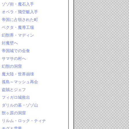
ゾゾ街・魔石入手
オペラ・飛空艇入手
帝国に占領された町
ベクタ・魔導工場
幻獣界・マディン
封魔壁へ
帝国城での会食
サマサの村へ
幻獣の洞窟
魔大陸・世界崩壊
孤島～マッシュ再会
盗賊とジェフ
フィガロ城救出
ダリルの墓・ゾゾ山
獣ヶ原の洞窟
リルム・ロック・ティナ
モグと雪男