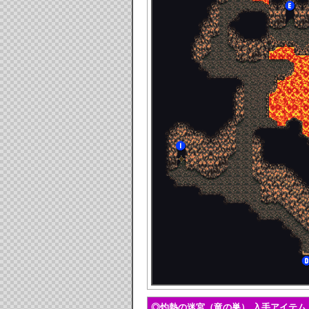
◎灼熱の迷宮（竜の巣） 入手アイテム