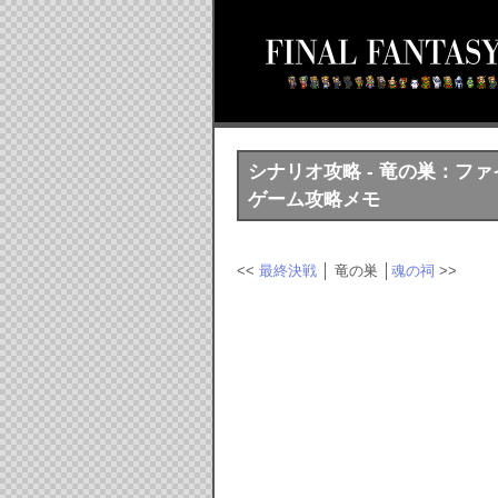
シナリオ攻略 - 竜の巣：ファイナル
ゲーム攻略メモ
<<
最終決戦
│ 竜の巣 │
魂の祠
>>