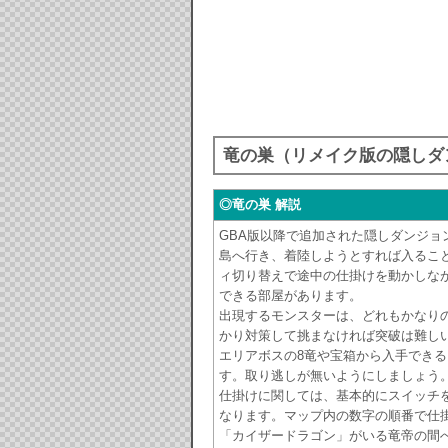
竜の巣（リメイク版の隠しダ
◎竜の巣 解説
GBA版以降で追加された隠しダンジョ
島へ行き、着陸しようとすれば入るこ
ィ切り替えで途中の仕掛けを動かしな
できる部屋があります。
出現するモンスターは、どれもかなり
かり対策して挑まなければ突破は難し
エリアボスの8竜や宝箱から入手でき
す。取り逃しが無いようにしましょう
仕掛けに関しては、基本的にスイッチ
なります。マップ内の数字の順番で仕
「カイザードラゴン」がいる竜帝の間